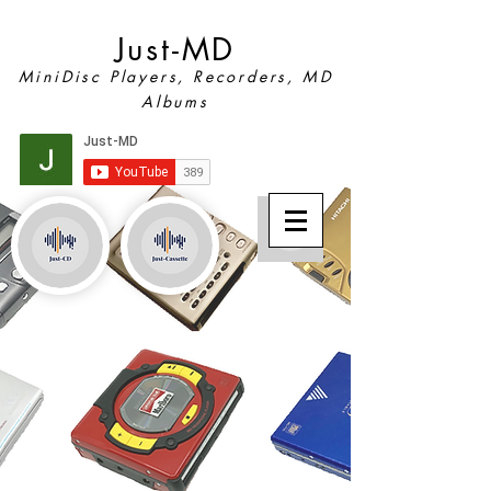
Just-MD
MiniDisc Players, Recorders, MD
Albums