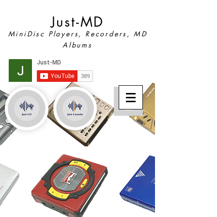
Just-MD
MiniDisc Players, Recorders, MD
Albums