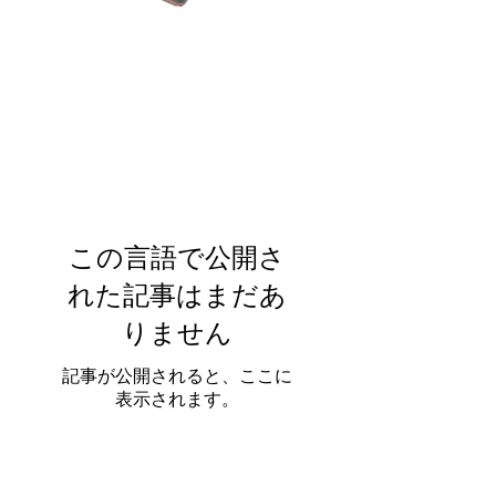
この言語で公開さ
れた記事はまだあ
りません
記事が公開されると、ここに
表示されます。