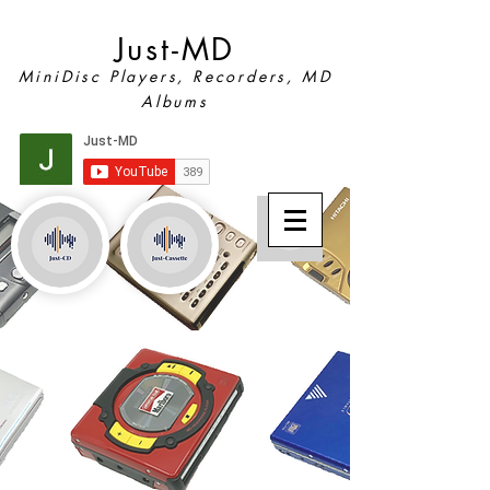
Just-MD
MiniDisc Players, Recorders, MD
Albums